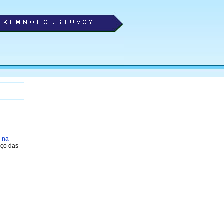
s na
eço das