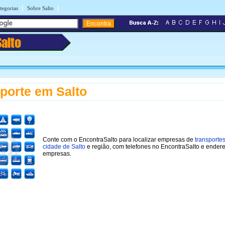
|
|
tegorias
Sobre Salto
Salto
porte em Salto
Conte com o EncontraSalto para localizar empresas de
transporte
cidade de Salto
e região, com telefones no EncontraSalto e ender
empresas.