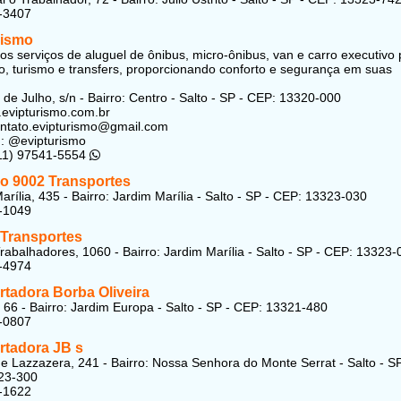
-3407
rismo
s serviços de aluguel de ônibus, micro-ônibus, van e carro executivo 
o, turismo e transfers, proporcionando conforto e segurança em suas
de Julho, s/n - Bairro: Centro - Salto - SP - CEP: 13320-000
.evipturismo.com.br
ontato.evipturismo@gmail.com
: @evipturismo
(11) 97541-5554
o 9002 Transportes
arília, 435 - Bairro: Jardim Marília - Salto - SP - CEP: 13323-030
-1049
Transportes
rabalhadores, 1060 - Bairro: Jardim Marília - Salto - SP - CEP: 13323-
-4974
rtadora Borba Oliveira
 66 - Bairro: Jardim Europa - Salto - SP - CEP: 13321-480
-0807
rtadora JB
s
 Lazzazera, 241 - Bairro: Nossa Senhora do Monte Serrat - Salto - SP
23-300
-1622