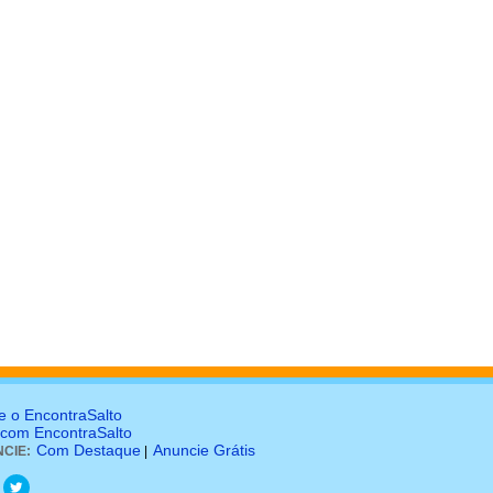
e o EncontraSalto
 com EncontraSalto
Com Destaque
Anuncie Grátis
CIE:
|