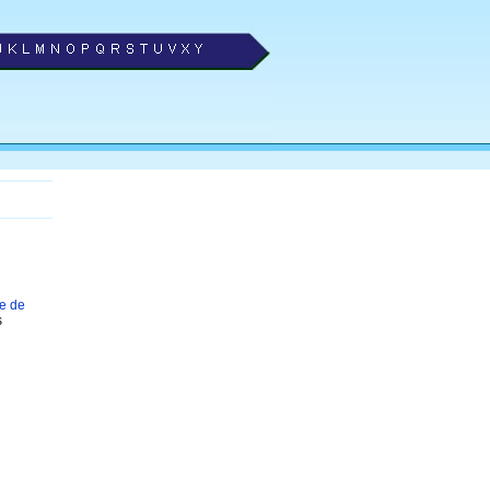
de de
s