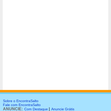
Sobre o EncontraSalto
Fale com EncontraSalto
ANUNCIE:
|
Com Destaque
Anuncie Grátis