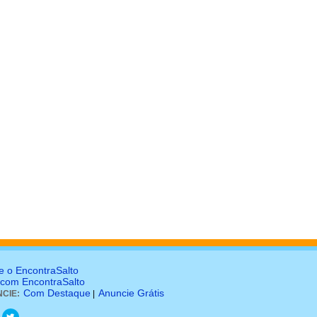
e o EncontraSalto
 com EncontraSalto
Com Destaque
Anuncie Grátis
CIE:
|