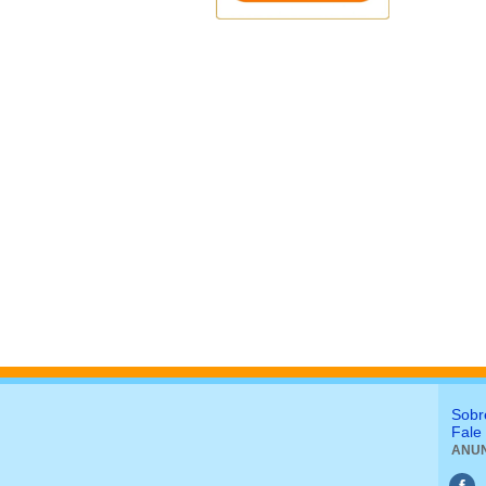
Sobr
Fale
ANUN